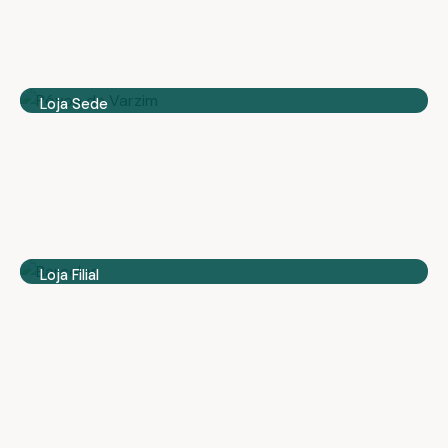
Loja Sede
Póvoa de Varzim
Farmácia VET
Loja Filial
Barcelos
Parafarfácia Vet